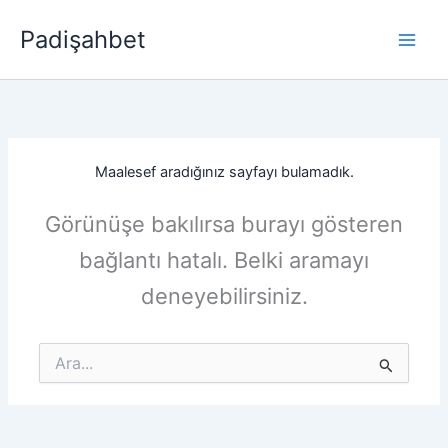
İçeriğe
Padişahbet
atla
Maalesef aradığınız sayfayı bulamadık.
Görünüşe bakılırsa burayı gösteren
bağlantı hatalı. Belki aramayı
deneyebilirsiniz.
Search
for: