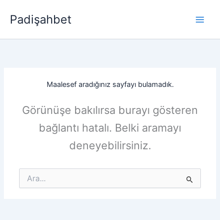
İçeriğe
Padişahbet
atla
Maalesef aradığınız sayfayı bulamadık.
Görünüşe bakılırsa burayı gösteren
bağlantı hatalı. Belki aramayı
deneyebilirsiniz.
Search
for: