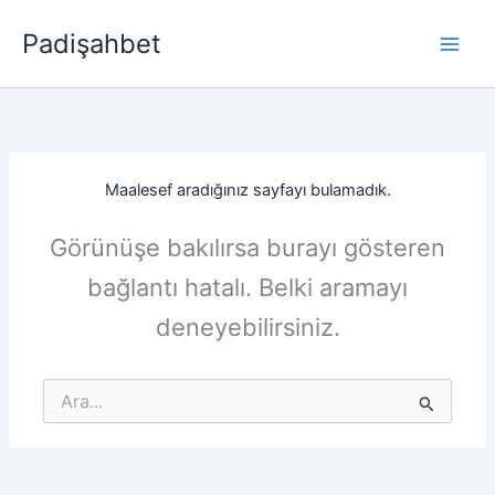
İçeriğe
Padişahbet
atla
Maalesef aradığınız sayfayı bulamadık.
Görünüşe bakılırsa burayı gösteren
bağlantı hatalı. Belki aramayı
deneyebilirsiniz.
Search
for: