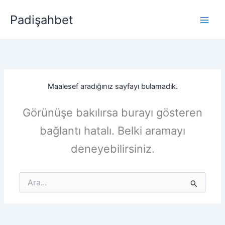
İçeriğe
Padişahbet
atla
Maalesef aradığınız sayfayı bulamadık.
Görünüşe bakılırsa burayı gösteren
bağlantı hatalı. Belki aramayı
deneyebilirsiniz.
Search
for: