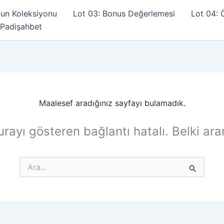
yun Koleksiyonu
Lot 03: Bonus Değerlemesi
Lot 04:
Padişahbet
Maalesef aradığınız sayfayı bulamadık.
rayı gösteren bağlantı hatalı. Belki ara
Search
for: