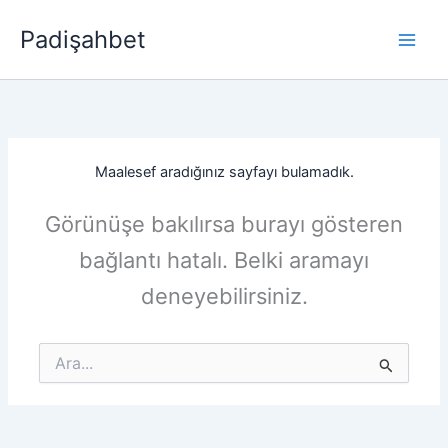
İçeriğe
Padişahbet
atla
Maalesef aradığınız sayfayı bulamadık.
Görünüşe bakılırsa burayı gösteren
bağlantı hatalı. Belki aramayı
deneyebilirsiniz.
Search
for: