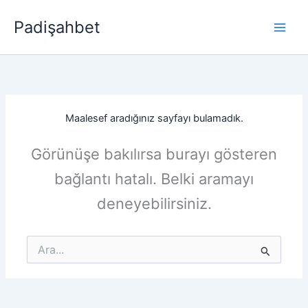
İçeriğe
Padişahbet
atla
Maalesef aradığınız sayfayı bulamadık.
Görünüşe bakılırsa burayı gösteren
bağlantı hatalı. Belki aramayı
deneyebilirsiniz.
Search
for: