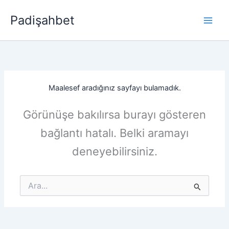
İçeriğe
Padişahbet
atla
Maalesef aradığınız sayfayı bulamadık.
Görünüşe bakılırsa burayı gösteren
bağlantı hatalı. Belki aramayı
deneyebilirsiniz.
Search
for: